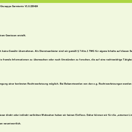
Giuseppe Sarmiento V1.0.220424
stem Gewissen erstellt.
doch keine Gewähr übernehmen. Als Diensteanbieter sind wir gemäß § 7 Abs.1 TMG für eigene Inhalte auf diesen 
cherte fremde Informationen zu überwachen oder nach Umständen zu forschen, die auf eine rechtswidrige Tätig
langung einer konkreten Rechtsverletzung möglich. Bei Bekanntwerden von den o.g. Rechtsverletzungen werden w
ieser direkt oder indirekt verlinkten Webseiten haben wir keinen Einfluss. Daher können wir für die „externen L
ten verantwortlich.