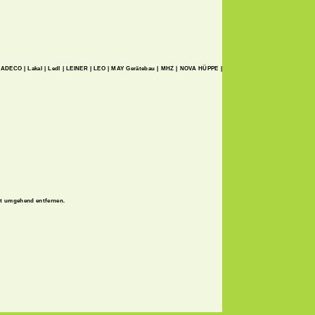
 | KADECO | Lakal | Ledl | LEINER | LEO | MAY Gerätebau | MHZ | NOVA HÜPPE |
halt umgehend entfernen.