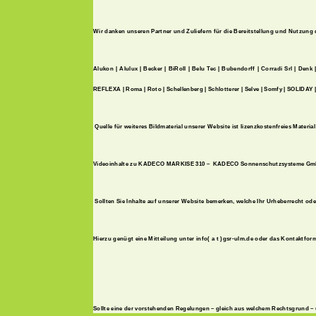
Wir danken unseren Partner und Zuliefern für die Bereitstellung und Nutzung
Alukon | Alulux | Becker | BiRoll | Belu Tec | Bubendorff | Corradi Srl | D
REFLEXA | Roma | Roto | Schellenberg | Schlotterer | Selve | Somfy | SOLIDAY 
Quelle für weiteres Bildmaterial unserer Website ist lizenzkostenfreies Materia
Videoinhalte zu KADECO MARKISE 310 – KADECO Sonnenschutzsysteme G
Sollten Sie Inhalte auf unserer Website bemerken, welche Ihr Urheberrecht oder
Hierzu genügt eine Mitteilung unter info( a t )gsr-ulm.de oder das Kontaktform
Sollte eine der vorstehenden Regelungen – gleich aus welchem Rechtsgrund – 