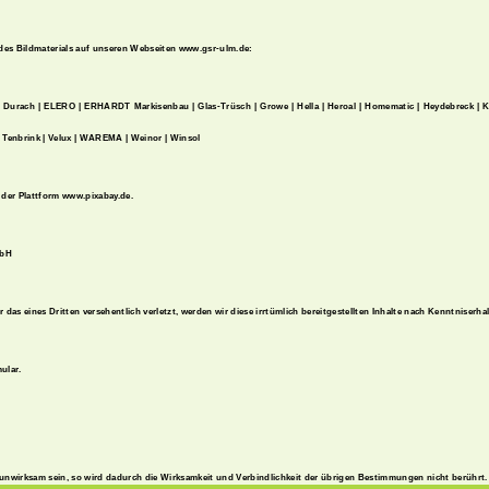
 des Bildmaterials auf unseren Webseiten www.gsr-ulm.de:
enk | Durach | ELERO | ERHARDT Markisenbau | Glas-Trüsch | Growe | Hella | Heroal | Homematic | Heydebreck
| Tenbrink | Velux | WAREMA | Weinor | Winsol
l der Plattform www.pixabay.de.
mbH
 das eines Dritten versehentlich verletzt, werden wir diese irrtümlich bereitgestellten Inhalte nach Kenntniser
ular.
unwirksam sein, so wird dadurch die Wirksamkeit und Verbindlichkeit der übrigen Bestimmungen nicht berührt.