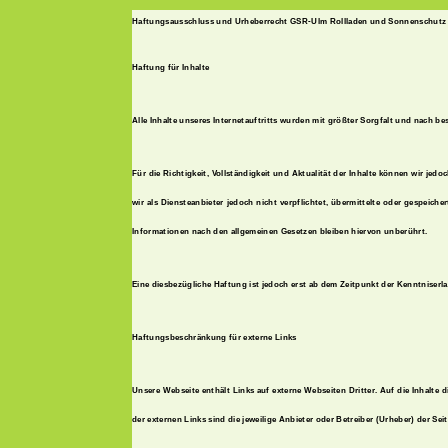
Haftungsausschluss und Urheberrecht GSR-Ulm Rollladen und Sonnenschutz 
Haftung für Inhalte
Alle Inhalte unseres Internetauftritts wurden mit größter Sorgfalt und nach be
Für die Richtigkeit, Vollständigkeit und Aktualität der Inhalte können wir je
wir als Diensteanbieter jedoch nicht verpflichtet, übermittelte oder gespei
Informationen nach den allgemeinen Gesetzen bleiben hiervon unberührt.
Eine diesbezügliche Haftung ist jedoch erst ab dem Zeitpunkt der Kenntniser
Haftungsbeschränkung für externe Links
Unsere Webseite enthält Links auf externe Webseiten Dritter. Auf die Inhalte d
der externen Links sind die jeweilige Anbieter oder Betreiber (Urheber) der Sei