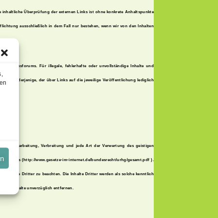
e inhaltliche Überprüfung der externen Links ist ohne konkrete Anhaltspunkte
flichtung ausschließlich in dem Fall nur bestehen, wenn wir von den Inhalten
skussionsforums. Für illegale, fehlerhafte oder unvollständige Inhalte und
s,
 nicht derjenige, der über Links auf die jeweilige Veröffentlichung lediglich
sen
tigung, Bearbeitung, Verbreitung und jede Art der Verwertung des geistigen
en
ergesetzes (http://www.gesetze-im-internet.de/bundesrecht/urhg/gesamt.pdf ).
errechte Dritter zu beachten. Die Inhalte Dritter werden als solche kenntlich
rtige Inhalte unverzüglich entfernen.