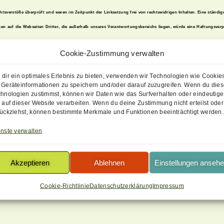
tsverstöße überprüft und waren im Zeitpunkt der Linksetzung frei von rechtswidrigen Inhalten. Eine ständig
ngen auf die Webseiten Dritter, die außerhalb unseres Verantwortungsbereichs liegen, würde eine Haftungsverp
g im Falle rechtswidriger Inhalte zu verhindern.
Cookie-Zustimmung verwalten
etauftrittes www.gsr-ulm.de gesetzten Links und Verweise von Fragestellern, Blogeinträgern, Gästen des Di
dir ein optimales Erlebnis zu bieten, verwenden wir Technologien wie Cookie
argestellten Informationen entstehen, haftet allein der Diensteanbieter der Seite, auf welche verwiesen wurde,
Geräteinformationen zu speichern und/oder darauf zuzugreifen. Wenn du die
hnologien zustimmst, können wir Daten wie das Surfverhalten oder eindeutige
durch uns unverzüglich entfernt.
 auf dieser Website verarbeiten. Wenn du deine Zustimmung nicht erteilst oder
ückziehst, können bestimmte Merkmale und Funktionen beeinträchtigt werden.
nste verwalten
m deutschen Urheberrecht (http://www.gesetze-im-internet.de/bundesrecht/urhg/gesamt.pdf) . Die Vervielfäl
Akzeptieren
Ablehnen
Einstellungen anseh
zen des Urheberrechtes bedürfen der vorherigen schriftlichen Zustimmung des jeweiligen Urhebers i.S.d. Urheb
ziellen Gebrauch erlaubt. Sind die Inhalte auf unserer Webseite nicht von uns erstellt wurden, sind die Urheb
Cookie-Richtlinie
Datenschutzerklärung
Impressum
erden, bitten wir um einen entsprechenden Hinweis. Bei Bekanntwerden von Rechtsverletzungen werden wir dera