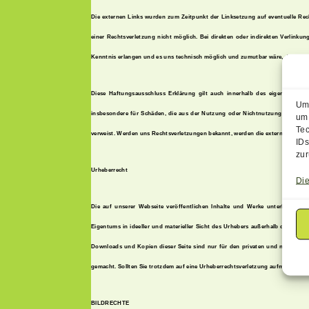
Die externen Links wurden zum Zeitpunkt der Linksetzung auf eventuelle Rech
einer Rechtsverletzung nicht möglich. Bei direkten oder indirekten Verlinku
Kenntnis erlangen und es uns technisch möglich und zumutbar wäre, die Nutzun
Diese Haftungsausschluss Erklärung gilt auch innerhalb des eigenen Intern
Um 
insbesondere für Schäden, die aus der Nutzung oder Nichtnutzung solcherart d
um 
Tec
verweist. Werden uns Rechtsverletzungen bekannt, werden die externen Links 
IDs
zur
Urheberrecht
Die
Die auf unserer Webseite veröffentlichen Inhalte und Werke unterliegen de
Eigentums in ideeller und materieller Sicht des Urhebers außerhalb der Gren
Downloads und Kopien dieser Seite sind nur für den privaten und nicht kommer
gemacht. Sollten Sie trotzdem auf eine Urheberrechtsverletzung aufmerksam w
BILDRECHTE