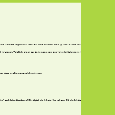
Seiten nach den allgemeinen Gesetzen verantwortlich. Nach §§ 8 bis 10 TMG sind
keit hinweisen. Verpflichtungen zur Entfernung oder Sperrung der Nutzung von
ir diese Inhalte unverzüglich entfernen.
inks“ auch keine Gewähr auf Richtigkeit der Inhalte übernehmen. Für die Inhalte